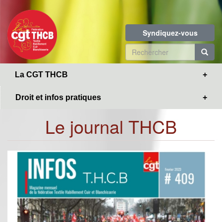
Toggle
Aller
navigation
au
contenu
Syndiquez-vous
principal
Formulaire
de
R
La CGT THCB
recherche
Droit et infos pratiques
Le journal THCB