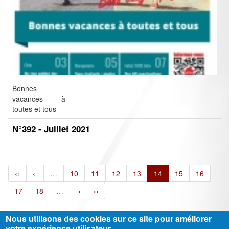
Bonnes
vacances à
toutes et tous
N°392 - Juillet 2021
‹‹
‹
…
10
11
12
13
14
15
16
17
18
…
›
››
Nous utilisons des cookies sur ce site pour améliorer
votre expérience utilisateur.