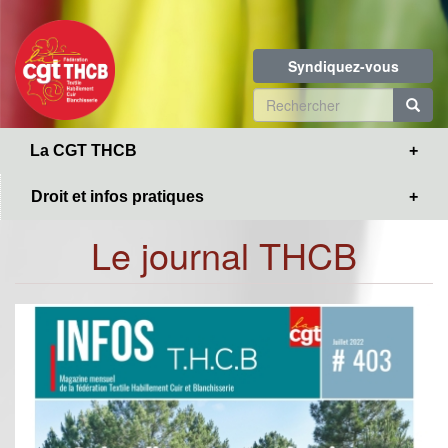
Toggle
Aller
navigation
au
contenu
Syndiquez-vous
principal
Formulaire
de
R
La CGT THCB
recherche
Droit et infos pratiques
Le journal THCB