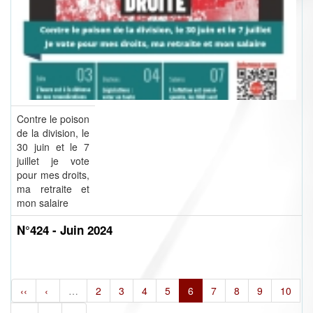
Contre le poison
de la division, le
30 juin et le 7
juillet je vote
pour mes droits,
ma retraite et
mon salaire
N°424 - Juin 2024
‹‹
‹
…
2
3
4
5
6
7
8
9
10