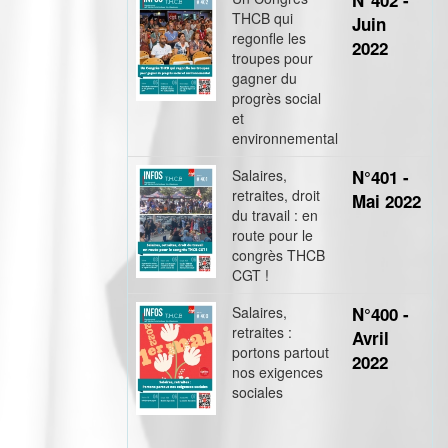
N°402 -
THCB qui
Juin
regonfle les
2022
troupes pour
gagner du
progrès social
et
environnemental
Salaires,
N°401 -
retraites, droit
Mai 2022
du travail : en
route pour le
congrès THCB
CGT !
Salaires,
N°400 -
retraites :
Avril
portons partout
2022
nos exigences
sociales