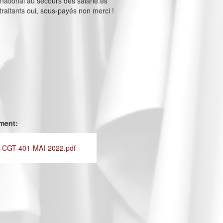
ernational au secours des salarié.es
raitants oui, sous-payés non merci !
ement:
CGT-401-MAI-2022.pdf