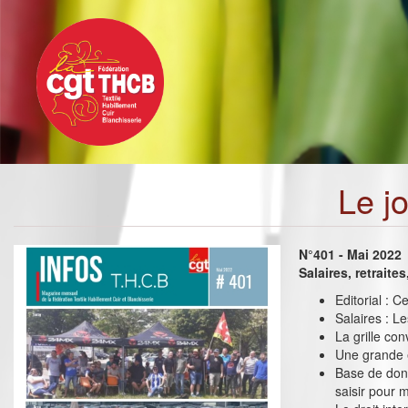
Toggle
Aller
navigation
au
contenu
principal
Le j
N°401 - Mai 2022
Salaires, retraite
Editorial : C
Salaires : L
La grille co
Une grande 
Base de don
saisir pour 