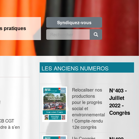
Syndiquez-vous
os pratiques
Formulaire
de
Rechercher
recherche
LES ANCIENS NUMEROS
Relocaliser nos
N°403 -
productions
Juillet
!
pour le progrès
2022 -
social et
Congrès
environnemental
HCB CGT
! Compte-rendu
dre à s’en
12e congrès
Un Congrès