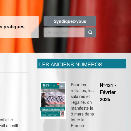
Syndiquez-vous
os pratiques
Formulaire
de
Rechercher
recherche
LES ANCIENS NUMEROS
Pour les
N°431 -
retraites, les
Février
salaires et
2025
l'égalité, on
manifeste le
8 mars dans
ntialité
toute la
l effectif
France