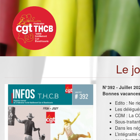
Toggle
Aller
navigation
au
contenu
principal
Le j
N°392 - Juillet 20
Bonnes vacances 
Edito : Ne r
Les délégué
CDM : La CG
Sous-traitant
Dans les nég
L’intégralit