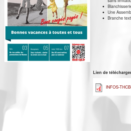
sans limitati
Blanchisseri
Une Assemblé
Branche text
Lien de télécharg
INFOS-THCB-