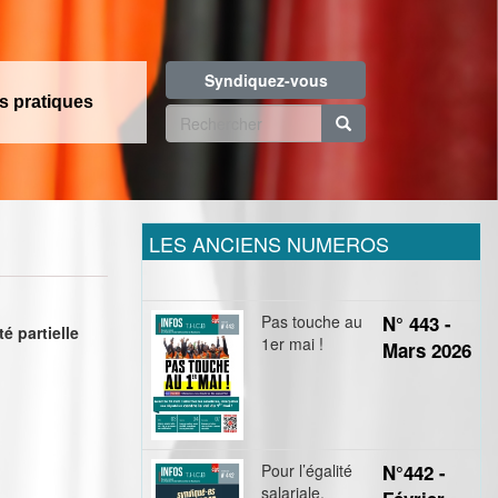
Syndiquez-vous
os pratiques
Formulaire
de
Rechercher
recherche
LES ANCIENS NUMEROS
Pas touche au
N° 443 -
é partielle
1er mai !
Mars 2026
Pour l’égalité
N°442 -
salariale,