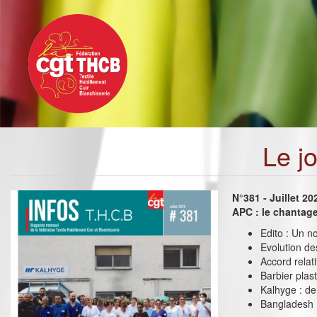
Toggle
Aller
navigation
au
contenu
principal
Le j
N°381 - Juillet 20
APC : le chantage 
Edito : Un no
Evolution des
Accord relati
Barbier plast
Kalhyge : de
Bangladesh :