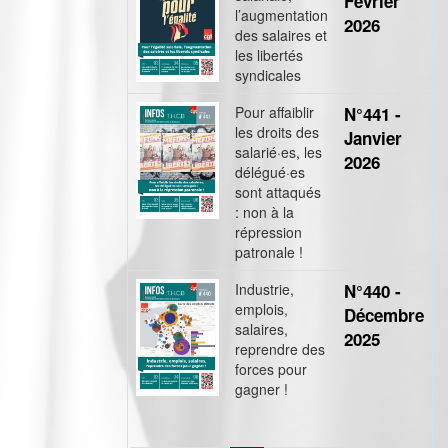
Février
l’augmentation
2026
des salaires et
les libertés
syndicales
Pour affaiblir
N°441 -
les droits des
Janvier
salarié·es, les
2026
délégué·es
sont attaqués
: non à la
répression
patronale !
Industrie,
N°440 -
emplois,
Décembre
salaires,
2025
reprendre des
forces pour
gagner !