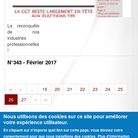
La reconquête
de nos
industries
professionnelles
!
N°343 - Février 2017
‹‹
‹
…
19
20
21
22
23
24
25
26
27
›
››
Nous utilisons des cookies sur ce site pour améliorer
votre expérience utilisateur.
En cliquant sur n'importe quel lien sur cette page, vous donnez votre
Ⓒ CGT Fédération THCB - Tous les droits réservés -
Mentions légales
consentement pour que nous installions des cookies.
Plus d'information