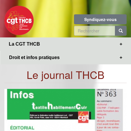
Toggle
Aller
navigation
au
contenu
Syndiquez-vous
principal
Formulaire
de
R
La CGT THCB
recherche
Droit et infos pratiques
Le journal THCB