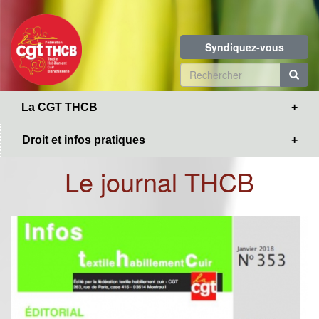
Toggle
Aller
navigation
au
contenu
Syndiquez-vous
principal
Formulaire
de
R
La CGT THCB
recherche
Droit et infos pratiques
Le journal THCB