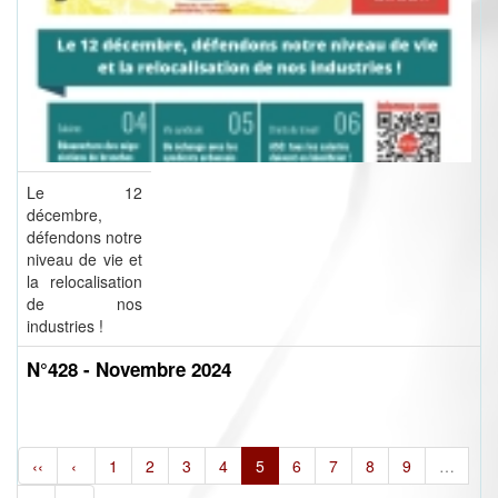
Le 12
décembre,
défendons notre
niveau de vie et
la relocalisation
de nos
industries !
N°428 - Novembre 2024
‹‹
‹
1
2
3
4
5
6
7
8
9
…