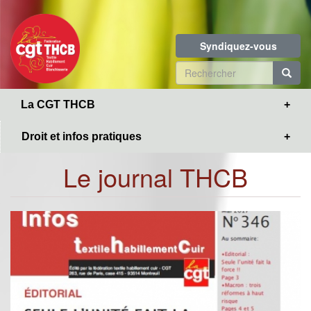
Toggle
Aller
navigation
au
contenu
Syndiquez-vous
principal
Formulaire
de
R
La CGT THCB
recherche
Droit et infos pratiques
Le journal THCB