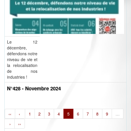
Le 12
décembre,
défendons notre
niveau de vie et
la relocalisation
de nos
industries !
N°428 - Novembre 2024
‹‹
‹
1
2
3
4
5
6
7
8
9
…
›
››