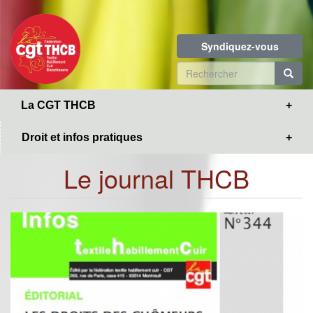
Toggle
Aller
navigation
au
contenu
Syndiquez-vous
principal
Formulaire
de
R
La CGT THCB
recherche
Droit et infos pratiques
Le journal THCB