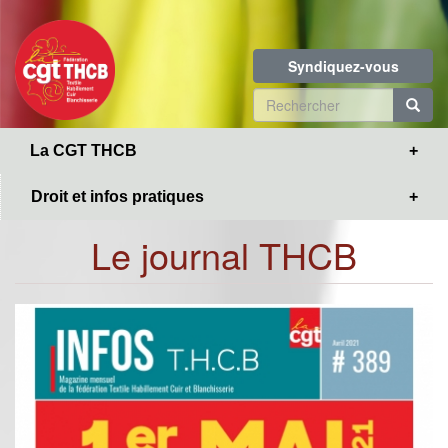
Toggle
Aller
navigation
au
contenu
Syndiquez-vous
principal
Formulaire
de
R
La CGT THCB
recherche
Droit et infos pratiques
Le journal THCB