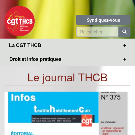
Toggle
Aller
navigation
au
contenu
Syndiquez-vous
principal
Formulaire
de
R
La CGT THCB
recherche
Droit et infos pratiques
Le journal THCB