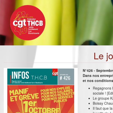
Toggle
Aller
navigation
au
contenu
principal
Le j
N°426 - Septembr
Dans nos entrepr
et nos conditions
Regagnons la
sociale ! [Edi
Le groupe K
Boissy Chaus
Il faut que l