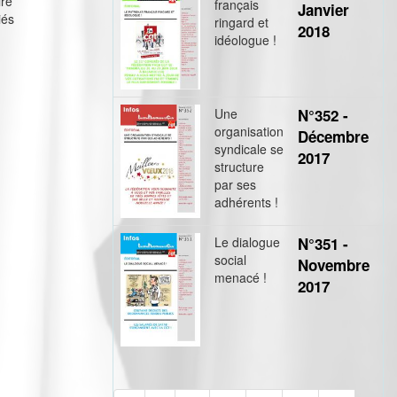
ire
français
Janvier
iés
ringard et
2018
idéologue !
Une
N°352 -
organisation
Décembre
syndicale se
2017
structure
par ses
adhérents !
Le dialogue
N°351 -
social
Novembre
menacé !
2017