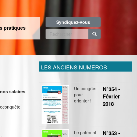
Syndiquez-vous
os pratiques
Formulaire
de
Rechercher
recherche
LES ANCIENS NUMEROS
Un congrès
N°354 -
nos salaires
pour
Février
orienter !
2018
 reconquête
Le patronat
N°353 -