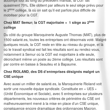
accompli tout au long du précédent mandat, la CGT fait
quasiment 70%. Elle obtient par ailleurs le seul siège prévu pour
ème
le 2
collège, là où on sait qu’il est parfois plus difficile de
mobiliser pour la CGT.
ème
Chez MAT Semur; la CGT majoritaire + 1 siège au 2
collège
Du côté du groupe Maroquinerie Auguste Thomas (MAT), plus de
1500 salarié.es, toutes les entreprises ont désormais voté. Malgré
quelques reculs, la CGT reste en tête au niveau du groupe, et là
où le travail syndical est fait les résultats sont au rendez-vous,
notamment à Semur où la CGT est majoritaire à elle seule,
décrochant même un poste au 2ème collège. Les résultats sont
par contre en baisse à Seaulieu et à Bapaume.
Chez RIOLAND, des DS d’entreprises désignés malgré un
CSE unique
Avec aussi un millier de salarié.es, la Maroquinerie Rioland voit
sortir une nouvelle équipe syndicale. Constituée en « UES »
(Unité Économique et Sociale), avec 5 entreprises sur plusieurs
départements, les nouveaux critères de périmètre du CSE ont
malheureusement mené à la mise en place d’un CSE unique,
conséquence encore dramatique des ordonnances Macron.