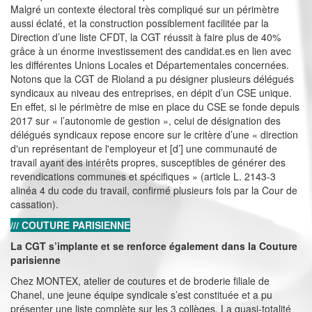
Malgré un contexte électoral très compliqué sur un périmètre
aussi éclaté, et la construction possiblement facilitée par la
Direction d’une liste CFDT, la CGT réussit à faire plus de 40%
grâce à un énorme investissement des candidat.es en lien avec
les différentes Unions Locales et Départementales concernées.
Notons que la CGT de Rioland a pu désigner plusieurs délégués
syndicaux au niveau des entreprises, en dépit d’un CSE unique.
En effet, si le périmètre de mise en place du CSE se fonde depuis
2017 sur « l’autonomie de gestion », celui de désignation des
délégués syndicaux repose encore sur le critère d’une « direction
d'un représentant de l'employeur et [d’] une communauté de
travail ayant des intérêts propres, susceptibles de générer des
revendications communes et spécifiques » (article L. 2143-3
alinéa 4 du code du travail, confirmé plusieurs fois par la Cour de
cassation).
/// COUTURE PARISIENNE
La CGT s’implante et se renforce également dans la Couture
parisienne
Chez MONTEX, atelier de coutures et de broderie filiale de
Chanel, une jeune équipe syndicale s’est constituée et a pu
présenter une liste complète sur les 3 collèges. La quasi-totalité