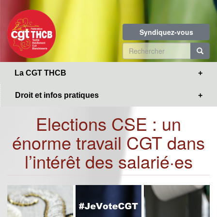
Toggle
Aller
navigation
au
contenu
Syndiquez-vous
principal
Formulaire
de
R
La CGT THCB
recherche
Droit et infos pratiques
Elections CSE : un
énorme travail CGT dans
l’intérêt des salarié·es