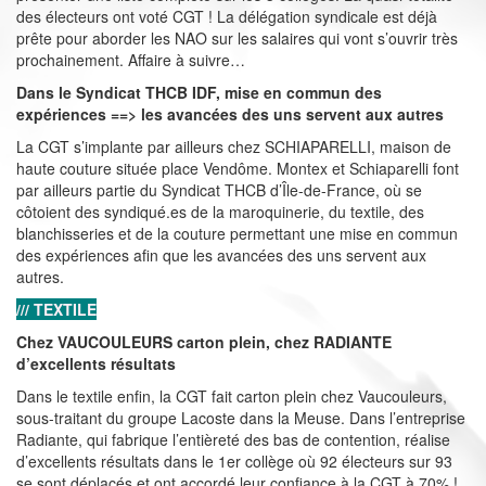
des électeurs ont voté CGT ! La délégation syndicale est déjà
prête pour aborder les NAO sur les salaires qui vont s’ouvrir très
prochainement. Affaire à suivre…
Dans le Syndicat THCB IDF, mise en commun des
expériences ==> les avancées des uns servent aux autres
La CGT s’implante par ailleurs chez SCHIAPARELLI, maison de
haute couture située place Vendôme. Montex et Schiaparelli font
par ailleurs partie du Syndicat THCB d’Île-de-France, où se
côtoient des syndiqué.es de la maroquinerie, du textile, des
blanchisseries et de la couture permettant une mise en commun
des expériences afin que les avancées des uns servent aux
autres.
/// TEXTILE
Chez VAUCOULEURS carton plein, chez RADIANTE
d’excellents résultats
Dans le textile enfin, la CGT fait carton plein chez Vaucouleurs,
sous-traitant du groupe Lacoste dans la Meuse. Dans l’entreprise
Radiante, qui fabrique l’entièreté des bas de contention, réalise
d’excellents résultats dans le 1er collège où 92 électeurs sur 93
se sont déplacés et ont accordé leur confiance à la CGT à 70% !