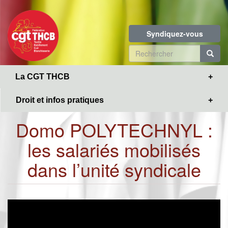
Toggle
Aller
navigation
au
contenu
Syndiquez-vous
principal
Formulaire
de
R
La CGT THCB
recherche
Droit et infos pratiques
Domo POLYTECHNYL :
les salariés mobilisés
dans l’unité syndicale