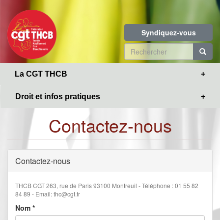
Toggle
Aller
navigation
au
contenu
Syndiquez-vous
principal
Formulaire
de
R
La CGT THCB
recherche
Droit et infos pratiques
Contactez-nous
Contactez-nous
THCB CGT 263, rue de Paris 93100 Montreuil - Téléphone : 01 55 82
84 89 - Email: thc@cgt.fr
Nom
*