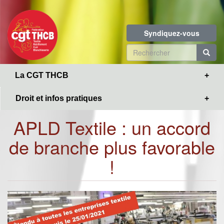
Toggle
Aller
navigation
au
contenu
Syndiquez-vous
principal
Formulaire
de
R
La CGT THCB
recherche
Droit et infos pratiques
APLD Textile : un accord
de branche plus favorable
!