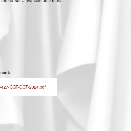
sation du SMIC avancée de 2 mois
ement:
-427-CGT-OCT-2024.pdf