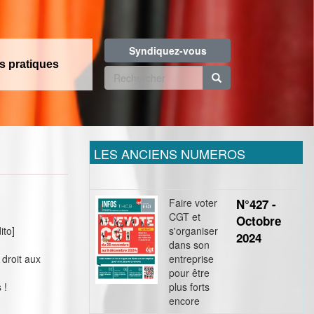
Syndiquez-vous
os pratiques
Formulaire
de
Rechercher
recherche
LES ANCIENS NUMEROS
Faire voter
N°427 -
CGT et
Octobre
ito]
s'organiser
2024
dans son
 droit aux
entreprise
pour être
 !
plus forts
encore