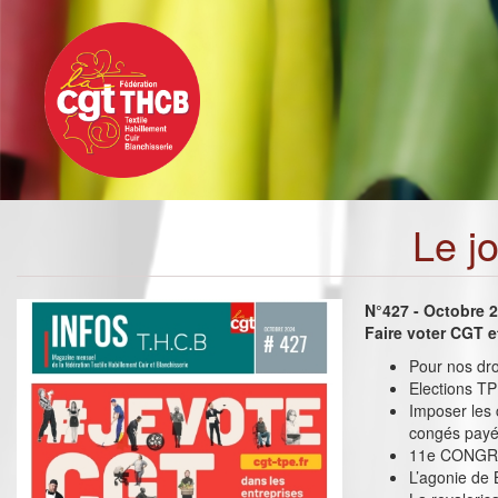
Toggle
Aller
navigation
au
contenu
principal
Le j
N°427 - Octobre 
Faire voter CGT e
Pour nos dro
Elections TPE
Imposer les 
congés pay
11e CONGRES
L’agonie de 