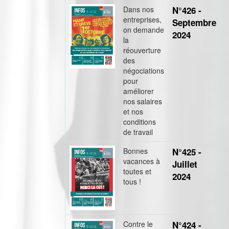
Dans nos
N°426 -
entreprises,
Septembre
on demande
2024
la
réouverture
des
négociations
pour
améliorer
nos salaires
et nos
conditions
de travail
Bonnes
N°425 -
vacances à
Juillet
toutes et
2024
tous !
Contre le
N°424 -