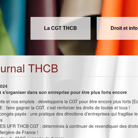
La CGT THCB
Droit et inf
ournal THCB
2024
t s'organiser dans son entreprise pour être plus forts encore
its et nos emplois : développons la CGT pour être encore plus forts [Ed
 : faire gagner la CGT, c’est renforcer les droits de toutes et tous !
congés payés : une pratique des directions d’entreprises qui fragilise le
és
 UFR THCB CGT : déterminés à continuer de revendiquer des droits
Bergère de France !