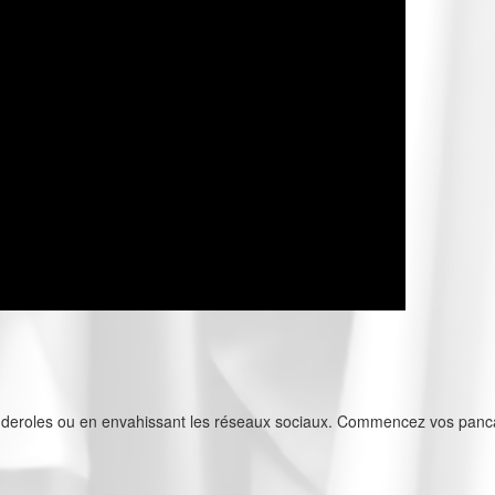
eroles ou en envahissant les réseaux sociaux. Commencez vos pancarte