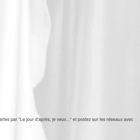
s par "Le jour d'après, je veux..." et postez sur les réseaux avec