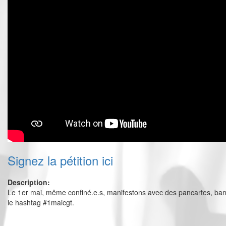
Signez la pétition ici
Description:
Le 1er mai, même confiné.e.s, manifestons avec des pancartes, band
le hashtag #1maicgt.