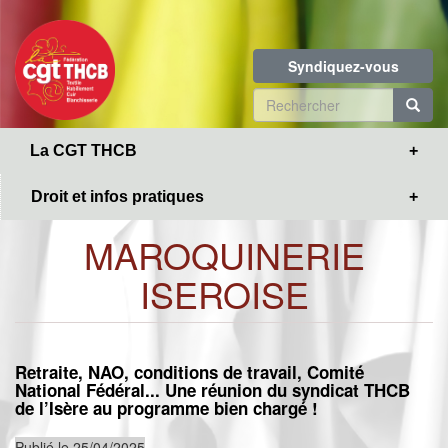
Toggle
Aller
navigation
au
contenu
Syndiquez-vous
principal
Formulaire
de
R
La CGT THCB
recherche
Droit et infos pratiques
MAROQUINERIE
ISEROISE
Retraite, NAO, conditions de travail, Comité
National Fédéral... Une réunion du syndicat THCB
de l’Isère au programme bien chargé !
Publié le 25/04/2025