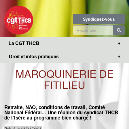
Toggle
Aller
navigation
au
contenu
Syndiquez-vous
principal
Formulaire
de
R
La CGT THCB
recherche
Droit et infos pratiques
MAROQUINERIE DE
FITILIEU
Retraite, NAO, conditions de travail, Comité
National Fédéral... Une réunion du syndicat THCB
de l’Isère au programme bien chargé !
Publié le 25/04/2025