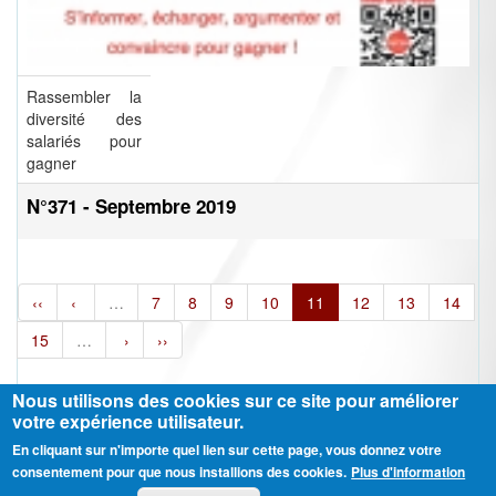
Rassembler la
diversité des
salariés pour
gagner
N°371 - Septembre 2019
‹‹
‹
…
7
8
9
10
11
12
13
14
15
…
›
››
Nous utilisons des cookies sur ce site pour améliorer
votre expérience utilisateur.
En cliquant sur n'importe quel lien sur cette page, vous donnez votre
Ⓒ CGT Fédération THCB - Tous les droits réservés -
Mentions légales
consentement pour que nous installions des cookies.
Plus d'information