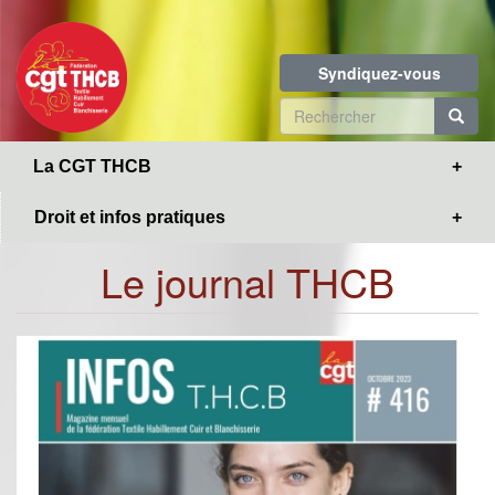
Toggle
Aller
navigation
au
contenu
Syndiquez-vous
principal
Formulaire
de
R
La CGT THCB
recherche
Droit et infos pratiques
Le journal THCB