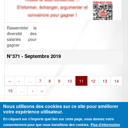
Rassembler la
diversité des
salariés pour
gagner
N°371 - Septembre 2019
‹‹
‹
…
7
8
9
10
11
12
13
14
15
…
›
››
Nous utilisons des cookies sur ce site pour améliorer
votre expérience utilisateur.
En cliquant sur n'importe quel lien sur cette page, vous donnez votre
Ⓒ CGT Fédération THCB - Tous les droits réservés -
Mentions légales
consentement pour que nous installions des cookies.
Plus d'information