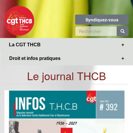
Toggle
Aller
navigation
au
contenu
Syndiquez-vous
principal
Formulaire
de
R
La CGT THCB
recherche
Droit et infos pratiques
Le journal THCB