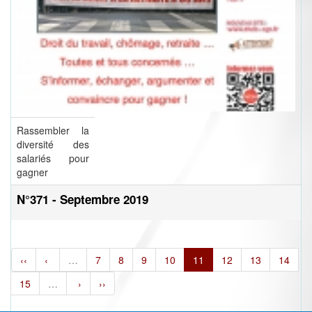
Rassembler la
diversité des
salariés pour
gagner
N°371 - Septembre 2019
‹‹
‹
…
7
8
9
10
11
12
13
14
15
…
›
››