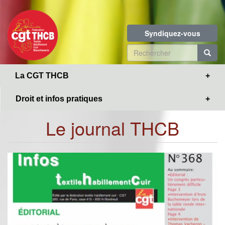
Toggle
Aller
navigation
au
contenu
Syndiquez-vous
principal
Formulaire
de
R
La CGT THCB
recherche
Droit et infos pratiques
Le journal THCB