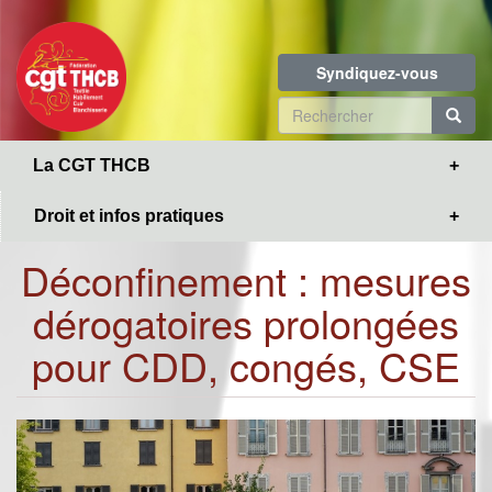
Toggle
Aller
navigation
au
contenu
Syndiquez-vous
principal
Formulaire
de
R
La CGT THCB
recherche
Droit et infos pratiques
Déconfinement : mesures
dérogatoires prolongées
pour CDD, congés, CSE