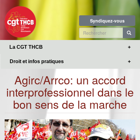
Toggle
Aller
navigation
au
contenu
Syndiquez-vous
principal
Formulaire
de
R
La CGT THCB
recherche
Droit et infos pratiques
Agirc/Arrco: un accord
interprofessionnel dans le
bon sens de la marche