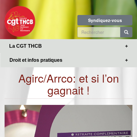
Toggle
Aller
navigation
au
contenu
Syndiquez-vous
principal
Formulaire
de
R
La CGT THCB
recherche
Droit et infos pratiques
Agirc/Arrco: et si l’on
gagnait !