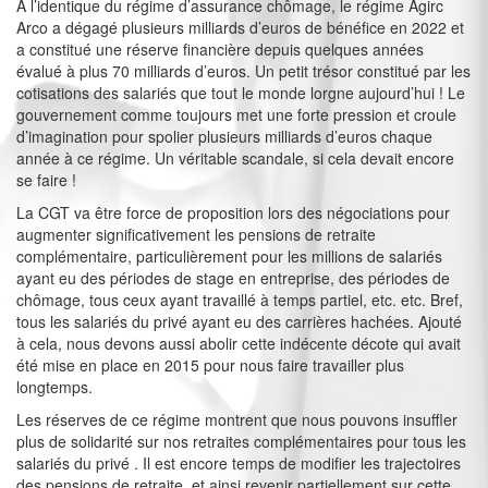
A l’identique du régime d’assurance chômage, le régime Agirc
Arco a dégagé plusieurs milliards d’euros de bénéfice en 2022 et
a constitué une réserve financière depuis quelques années
évalué à plus 70 milliards d’euros. Un petit trésor constitué par les
cotisations des salariés que tout le monde lorgne aujourd’hui ! Le
gouvernement comme toujours met une forte pression et croule
d’imagination pour spolier plusieurs milliards d’euros chaque
année à ce régime. Un véritable scandale, si cela devait encore
se faire !
La CGT va être force de proposition lors des négociations pour
augmenter significativement les pensions de retraite
complémentaire, particulièrement pour les millions de salariés
ayant eu des périodes de stage en entreprise, des périodes de
chômage, tous ceux ayant travaillé à temps partiel, etc. etc. Bref,
tous les salariés du privé ayant eu des carrières hachées. Ajouté
à cela, nous devons aussi abolir cette indécente décote qui avait
été mise en place en 2015 pour nous faire travailler plus
longtemps.
Les réserves de ce régime montrent que nous pouvons insuffler
plus de solidarité sur nos retraites complémentaires pour tous les
salariés du privé . Il est encore temps de modifier les trajectoires
des pensions de retraite, et ainsi revenir partiellement sur cette