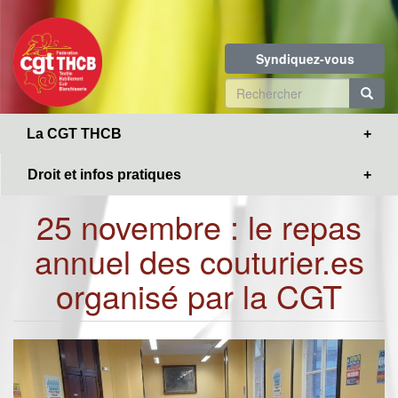
Toggle
Aller
navigation
au
contenu
Syndiquez-vous
principal
Formulaire
de
R
La CGT THCB
recherche
Droit et infos pratiques
25 novembre : le repas
annuel des couturier.es
organisé par la CGT