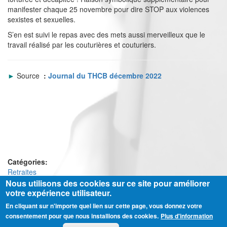
manifester chaque 25 novembre pour dire STOP aux violences
sexistes et sexuelles.
S’en est suivi le repas avec des mets aussi merveilleux que le
travail réalisé par les couturières et couturiers.
►
Source
:
Journal du THCB décembre 2022
Catégories:
Retraites
Nous utilisons des cookies sur ce site pour améliorer
votre expérience utilisateur.
En cliquant sur n'importe quel lien sur cette page, vous donnez votre
Ⓒ CGT Fédération THCB - Tous les droits réservés -
Mentions légales
consentement pour que nous installions des cookies.
Plus d'information