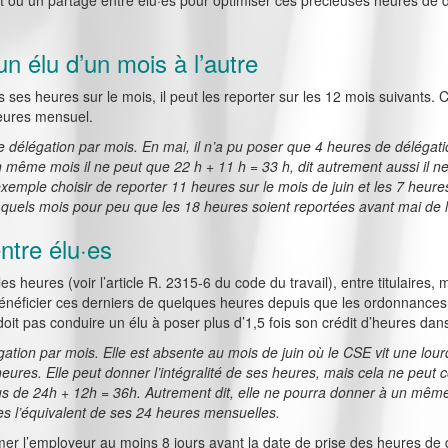
rt ou un partage entre élu·es pour optimiser ces précieuses heures de d
n élu d’un mois à l’autre
s ses heures sur le mois, il peut les reporter sur les 12 mois suivants. 
’heures mensuel.
délégation par mois. En mai, il n’a pu poser que 4 heures de délégation
 un même mois il ne peut que 22 h + 11 h = 33 h, dit autrement aussi il
exemple choisir de reporter 11 heures sur le mois de juin et les 7 heure
e quels mois pour peu que les 18 heures soient reportées avant mai de 
ntre élu·es
es heures (voir l’article R. 2315-6 du code du travail), entre titulaires, m
bénéficier ces derniers de quelques heures depuis que les ordonnances
doit pas conduire un élu à poser plus d’1,5 fois son crédit d’heures dan
gation par mois. Elle est absente au mois de juin où le CSE vit une lourd
heures. Elle peut donner l’intégralité de ses heures, mais cela ne peut 
plus de 24h + 12h = 36h. Autrement dit, elle ne pourra donner à un m
es l’équivalent de ses 24 heures mensuelles.
ormer l’employeur au moins 8 jours avant la date de prise des heures de