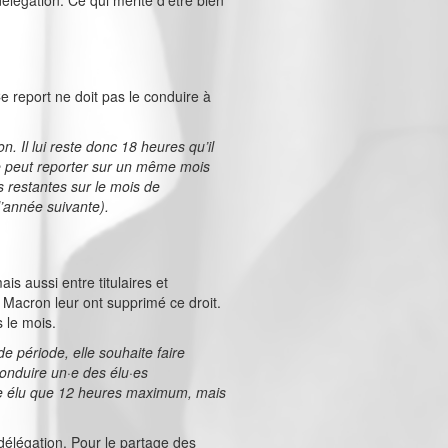
élégation. Ce qui mérite d’être bien
Ce report ne doit pas le conduire à
. Il lui reste donc 18 heures qu’il
 ne peut reporter sur un même mois
s restantes sur le mois de
l’année suivante).
ais aussi entre titulaires et
 Macron leur ont supprimé ce droit.
s le mois.
e période, elle souhaite faire
conduire un·e des élu·es
ême élu que 12 heures maximum, mais
 délégation. Pour le partage des