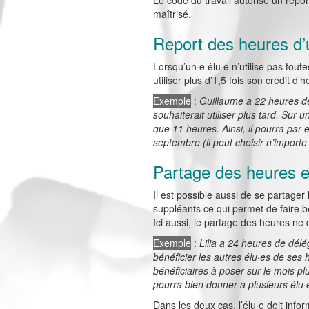
Le code du travail autorise un repo
maîtrisé.
Report des heures d’u
Lorsqu’un·e élu·e n’utilise pas toute
utiliser plus d’1,5 fois son crédit d
Exemple
:
Guillaume a 22 heures de 
souhaiterait utiliser plus tard. Sur
que 11 heures. Ainsi, il pourra par 
septembre (il peut choisir n’import
Partage des heures e
Il est possible aussi de se partager l
suppléants ce qui permet de faire 
Ici aussi, le partage des heures ne 
Exemple
:
Lilia a 24 heures de délé
bénéficier les autres élu·es de ses 
bénéficiaires à poser sur le mois 
pourra bien donner à plusieurs élu·
Dans les deux cas, l’élu·e doit inf