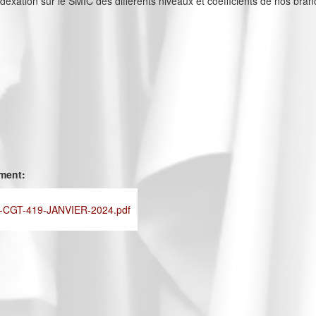
indexation sur le SMIC des différents niveaux et coefficients de nos bra
ement:
CGT-419-JANVIER-2024.pdf