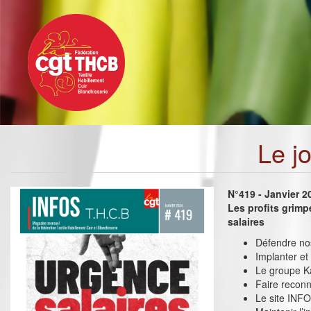
Toggle
Aller
navigation
au
contenu
principal
Le j
N°419 - Janvier 2
Les profits grimp
salaires
Défendre nos 
Implanter et
Le groupe Ka
Faire recon
Le site INFO