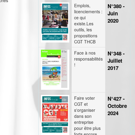
nches
Emplois,
N°380 -
licenciements :
Juin
ce qui
2020
existe.Les
outils, les
propositions
CGT THCB
Face à nos
N°348 -
responsabilités
Juillet
!
2017
Faire voter
N°427 -
CGT et
Octobre
s'organiser
2024
dans son
entreprise
pour être plus
forts encore