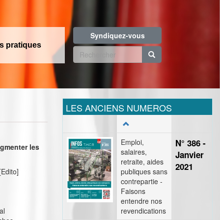
Syndiquez-vous
os pratiques
Formulaire
de
Rechercher
recherche
LES ANCIENS NUMEROS
Emploi,
N° 386 -
ugmenter les
salaires,
Janvier
retraite, aides
2021
[Edito]
publiques sans
contrepartie -
Faisons
entendre nos
al
revendications