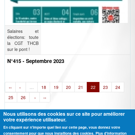
Salaires et
élections: toute
la CGT THCB
sur le pont !
N°415 - Septembre 2023
‹‹
‹
…
18
19
20
21
22
23
24
25
26
›
››
Nous utilisons des cookies sur ce site pour améliorer
votre expérience utilisateur.
En cliquant sur n'importe quel lien sur cette page, vous donnez votre
Ⓒ CGT Fédération THCB - Tous les droits réservés -
Mentions légales
consentement pour que nous installions des cookies.
Plus d'information