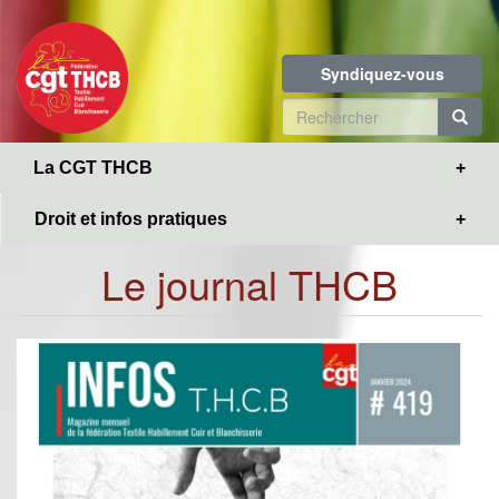
Toggle
Aller
navigation
au
contenu
Syndiquez-vous
principal
Formulaire
de
R
La CGT THCB
recherche
Droit et infos pratiques
Le journal THCB