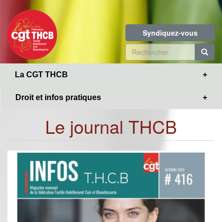
Toggle
Aller
navigation
au
contenu
Syndiquez-vous
principal
Formulaire
de
R
La CGT THCB
recherche
Droit et infos pratiques
Le journal THCB