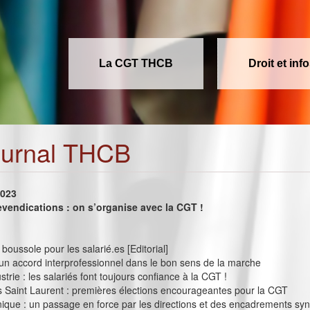
La CGT THCB
Droit et inf
ournal THCB
2023
evendications : on s’organise avec la CGT !
boussole pour les salarié.es [Editorial]
 un accord interprofessionnel dans le bon sens de la marche
trie : les salariés font toujours confiance à la CGT !
 Saint Laurent : premières élections encourageantes pour la CGT
nique : un passage en force par les directions et des encadrements sy