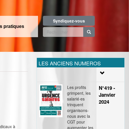
Syndiquez-vous
os pratiques
Formulaire
de
Rechercher
recherche
LES ANCIENS NUMEROS
Les profits
N°419 -
grimpent, les
Janvier
salarié·es
2024
trinquent
organisons-
nous avec la
CGT pour
ndicaux à
augmenter les