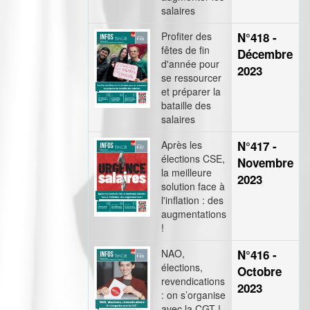
salaires
Profiter des
N°418 -
fêtes de fin
Décembre
d'année pour
2023
se ressourcer
et préparer la
bataille des
salaires
Après les
N°417 -
élections CSE,
Novembre
la meilleure
2023
solution face à
l'inflation : des
augmentations
!
NAO,
N°416 -
élections,
Octobre
revendications
2023
: on s’organise
avec la CGT !