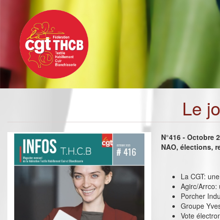
Toggle
Aller
navigation
au
contenu
principal
Le j
N°416 - Octobre 
NAO, élections, r
La CGT: une 
Agirc/Arrco:
Porcher Indus
Groupe Yves
Vote électro