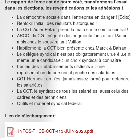
Le rapport de force est de notre côté, transformons l’essai
dans les élections, les revendications et les adhésions !
La démocratie sociale dans l’entreprise en danger ! [Edito]
Rentokil-Initial: des résultats historiques !
La CGT Adler Pelzer prend la main sur le comité central !
ARCO : la CGT négocie des augmentations et un 13ème
mois chez le sous-traitant Vuitton
Habillement: la CGT bien présente chez Marck & Balsan
Le délégué syndical n’est pas obligatoirement un.e élu.e ni
même un.e candidat.e : un choix syndical à connaître
L’enjeu des « établissements distincts » : une
représentation du personnel proche des salarié.es
CGT Hermès : on n’est jamais assez formé pour défendre
les salarié.es
La CGT, le syndicat de tous les salarié.es, aussi celui des
cadres et des techniciens
Outils et matériel syndical fédéral
Lien de téléchargement:
INFOS-THCB-CGT-413-JUIN-2023.pdf