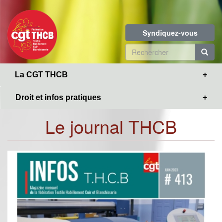
Toggle
Aller
navigation
au
contenu
Syndiquez-vous
principal
Formulaire
de
R
La CGT THCB
recherche
Droit et infos pratiques
Le journal THCB