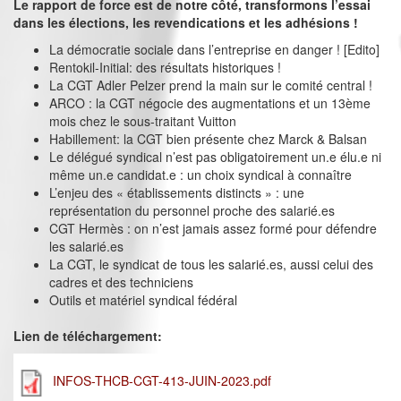
Le rapport de force est de notre côté, transformons l’essai
dans les élections, les revendications et les adhésions !
La démocratie sociale dans l’entreprise en danger ! [Edito]
Rentokil-Initial: des résultats historiques !
La CGT Adler Pelzer prend la main sur le comité central !
ARCO : la CGT négocie des augmentations et un 13ème
mois chez le sous-traitant Vuitton
Habillement: la CGT bien présente chez Marck & Balsan
Le délégué syndical n’est pas obligatoirement un.e élu.e ni
même un.e candidat.e : un choix syndical à connaître
L’enjeu des « établissements distincts » : une
représentation du personnel proche des salarié.es
CGT Hermès : on n’est jamais assez formé pour défendre
les salarié.es
La CGT, le syndicat de tous les salarié.es, aussi celui des
cadres et des techniciens
Outils et matériel syndical fédéral
Lien de téléchargement:
INFOS-THCB-CGT-413-JUIN-2023.pdf