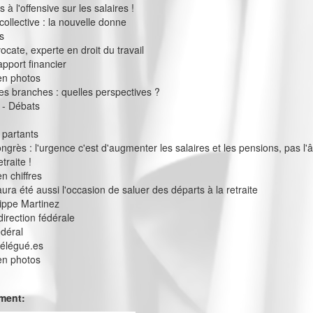
à l'offensive sur les salaires !
collective : la nouvelle donne
s
vocate, experte en droit du travail
apport financier
en photos
s branches : quelles perspectives ?
 - Débats
 partants
ngrès : l'urgence c'est d'augmenter les salaires et les pensions, pas l'
traite !
n chiffres
ura été aussi l'occasion de saluer des départs à la retraite
ilippe Martinez
direction fédérale
édéral
délégué.es
en photos
ement: