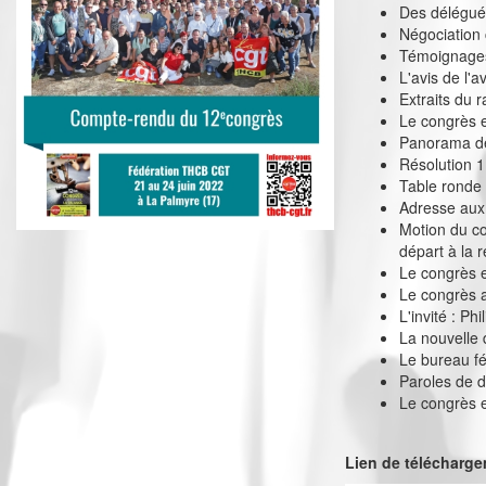
Des délégués 
Négociation 
Témoignage
L'avis de l'a
Extraits du r
Le congrès 
Panorama de
Résolution 1
Table ronde
Adresse aux
Motion du co
départ à la re
Le congrès e
Le congrès a
L'invité : Ph
La nouvelle 
Le bureau f
Paroles de 
Le congrès 
Lien de télécharg