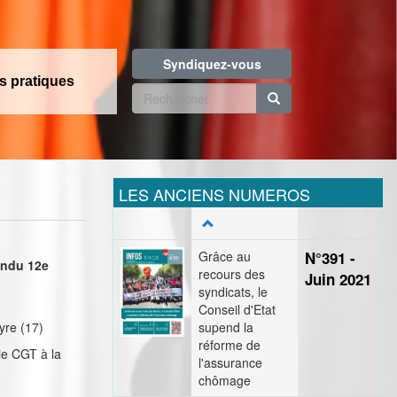
Syndiquez-vous
os pratiques
Formulaire
de
Rechercher
recherche
LES ANCIENS NUMEROS
Grâce au
N°391 -
endu 12e
recours des
Juin 2021
syndicats, le
Conseil d'Etat
yre (17)
supend la
réforme de
ie CGT à la
l'assurance
chômage