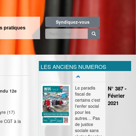
Syndiquez-vous
os pratiques
Formulaire
de
Rechercher
recherche
LES ANCIENS NUMEROS
Le paradis
N° 387 -
endu 12e
fiscal de
Février
certains c'est
2021
l'enfer social
yre (17)
pour les
autres… Pas
ie CGT à la
de justice
sociale sans