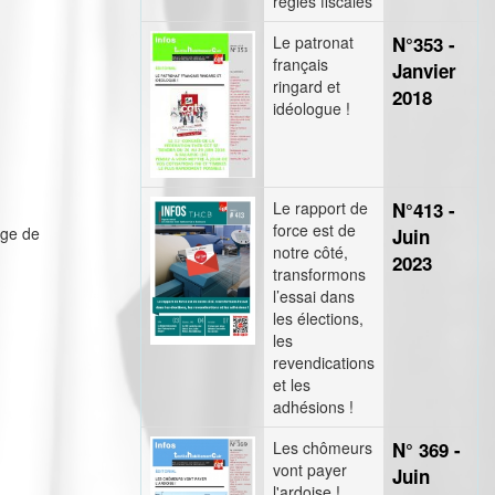
règles fiscales
Le patronat
N°353 -
français
Janvier
ringard et
2018
idéologue !
Le rapport de
N°413 -
force est de
âge de
Juin
notre côté,
2023
transformons
l’essai dans
les élections,
les
revendications
et les
adhésions !
Les chômeurs
N° 369 -
vont payer
Juin
l'ardoise !