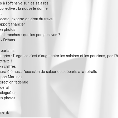
à l'offensive sur les salaires !
collective : la nouvelle donne
s
vocate, experte en droit du travail
apport financier
en photos
s branches : quelles perspectives ?
 - Débats
 partants
ngrès : l'urgence c'est d'augmenter les salaires et les pensions, pas l'
traite !
n chiffres
ura été aussi l'occasion de saluer des départs à la retraite
ilippe Martinez
direction fédérale
édéral
délégué.es
en photos
ement: