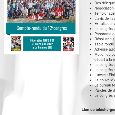
Des délégués 
Négociation 
Témoignage
L'avis de l'a
Extraits du r
Le congrès 
Panorama de
Résolution 1
Table ronde
Adresse aux
Motion du co
départ à la re
Le congrès e
Le congrès a
L'invité : Ph
La nouvelle 
Le bureau f
Paroles de 
Le congrès 
Lien de télécharg