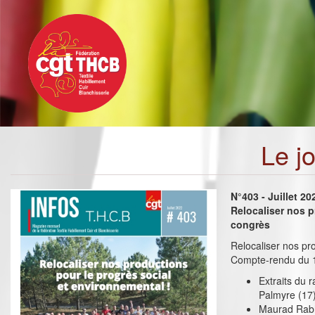
Toggle
Aller
navigation
au
contenu
principal
Le j
N°403 - Juillet 2
Relocaliser nos 
congrès
Relocaliser nos pr
Compte-rendu du 1
Extraits du 
Palmyre (17
Maurad Rabh