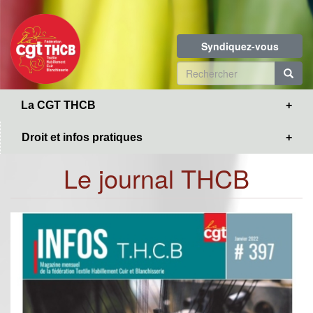
Toggle
Aller
navigation
au
contenu
Syndiquez-vous
principal
Formulaire
de
R
La CGT THCB
recherche
Droit et infos pratiques
Le journal THCB