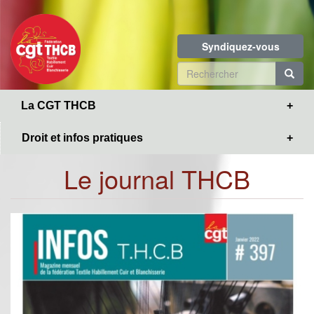
Toggle
Aller
navigation
au
contenu
Syndiquez-vous
principal
Formulaire
de
R
La CGT THCB
recherche
Droit et infos pratiques
Le journal THCB