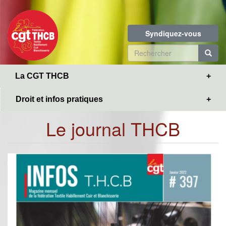
Toggle
Aller
navigation
au
contenu
Syndiquez-vous
principal
Formulaire
de
R
La CGT THCB
recherche
Droit et infos pratiques
Le journal THCB