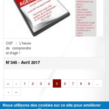
CGT : L'heure
de comprendre
et d'agir !
N°345 - Avril 2017
‹‹
‹
1
2
3
4
5
6
7
8
9
…
›
››
Nous utilisons des cookies sur ce site pour améliorer