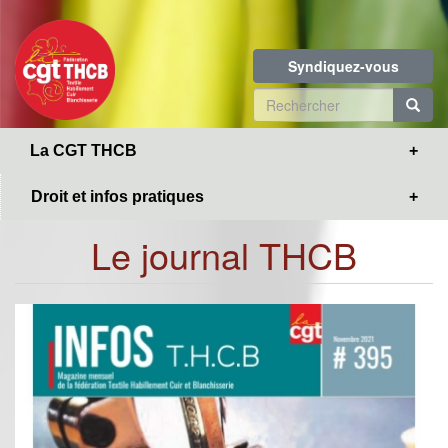
Toggle
Aller
navigation
au
contenu
Syndiquez-vous
principal
Formulaire
de
R
La CGT THCB
recherche
Droit et infos pratiques
Le journal THCB