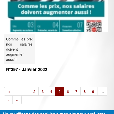
Comme les prix
nos salaires
doivent
augmenter
aussi !
N°397 - Janvier 2022
‹‹
‹
1
2
3
4
5
6
7
8
9
…
›
››
Nous utilisons des cookies sur ce site pour améliorer