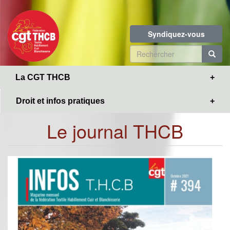
Toggle
Aller
navigation
au
contenu
Syndiquez-vous
principal
Formulaire
de
R
La CGT THCB
recherche
Droit et infos pratiques
Le journal THCB