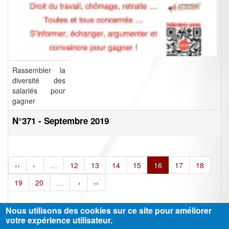
Rassembler la
diversité des
salariés pour
gagner
N°371 - Septembre 2019
‹‹
‹
…
12
13
14
15
16
17
18
19
20
…
›
››
Nous utilisons des cookies sur ce site pour améliorer
votre expérience utilisateur.