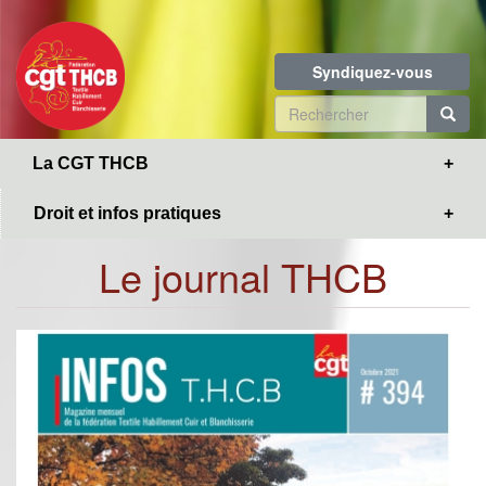
Toggle
Aller
navigation
au
contenu
Syndiquez-vous
principal
Formulaire
de
R
La CGT THCB
recherche
Droit et infos pratiques
Le journal THCB