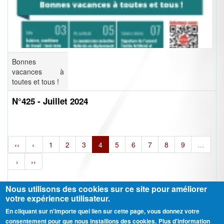
Bonnes
vacances à
toutes et tous !
N°425 - Juillet 2024
‹‹
‹
1
2
3
4
5
6
7
8
9
…
›
››
Nous utilisons des cookies sur ce site pour améliorer
votre expérience utilisateur.
En cliquant sur n'importe quel lien sur cette page, vous donnez votre
Ⓒ CGT Fédération THCB - Tous les droits réservés -
Mentions légales
consentement pour que nous installions des cookies.
Plus d'information