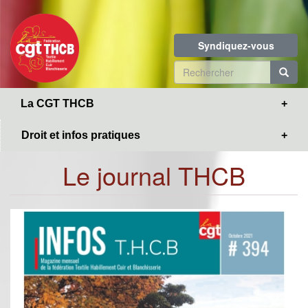
Toggle
Aller
navigation
au
contenu
Syndiquez-vous
principal
Formulaire
de
R
La CGT THCB
recherche
Droit et infos pratiques
Le journal THCB