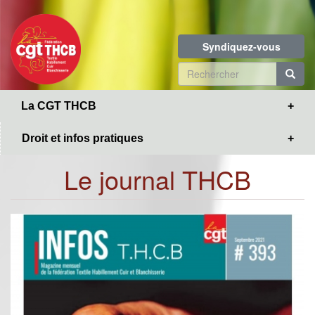
Toggle
Aller
navigation
au
contenu
Syndiquez-vous
principal
Formulaire
de
R
La CGT THCB
recherche
Droit et infos pratiques
Le journal THCB