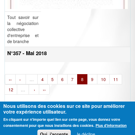
Tout savoir sur
la négociation
collective
d'entreprise et
de branche
N°357 - Mai 2018
‹‹
‹
…
4
5
6
7
8
9
10
11
12
…
›
››
Nous utilisons des cookies sur ce site pour améliorer
votre expérience utilisateur.
En cliquant sur n'importe quel lien sur cette page, vous donnez votre
Ⓒ CGT Fédération THCB - Tous les droits réservés -
Mentions légales
consentement pour que nous installions des cookies.
Plus d'information
Contactez-nous
Je décline
Oui, j'accepte