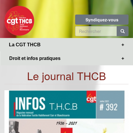
Toggle
Aller
navigation
au
contenu
Syndiquez-vous
principal
Formulaire
de
R
La CGT THCB
recherche
Droit et infos pratiques
Le journal THCB