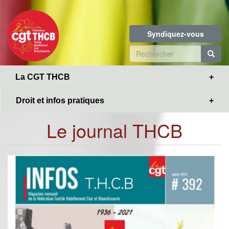
Toggle
Aller
navigation
au
contenu
Syndiquez-vous
principal
Formulaire
de
R
La CGT THCB
recherche
Droit et infos pratiques
Le journal THCB