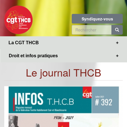
Toggle
Aller
navigation
au
contenu
Syndiquez-vous
principal
Formulaire
de
R
La CGT THCB
recherche
Droit et infos pratiques
Le journal THCB