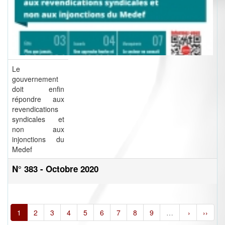
Le
gouvernement
doit enfin
répondre aux
revendications
syndicales et
non aux
injonctions du
Medef
N° 383 - Octobre 2020
1
2
3
4
5
6
7
8
9
…
›
››