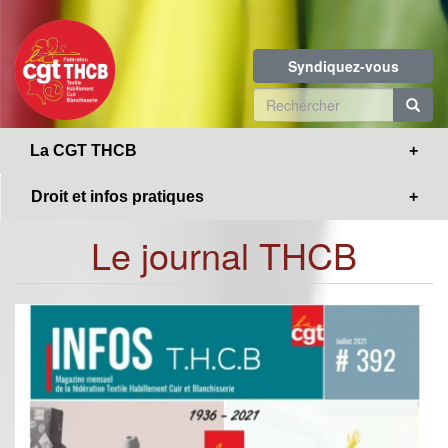
Toggle
Aller
navigation
au
contenu
Syndiquez-vous
principal
Formulaire
de
R
La CGT THCB
recherche
Droit et infos pratiques
Le journal THCB