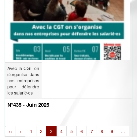
Avec la CGT on
s'organise dans
nos entreprises
pour défendre
les salarié·es
N°435 - Juin 2025
‹‹
‹
1
2
3
4
5
6
7
8
9
…