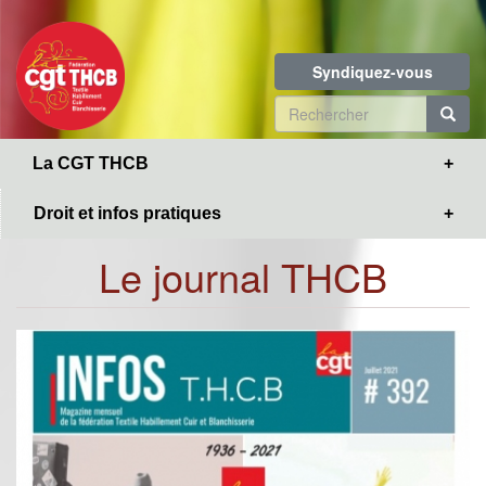
Toggle
Aller
navigation
au
contenu
Syndiquez-vous
principal
Formulaire
de
R
La CGT THCB
recherche
Droit et infos pratiques
Le journal THCB